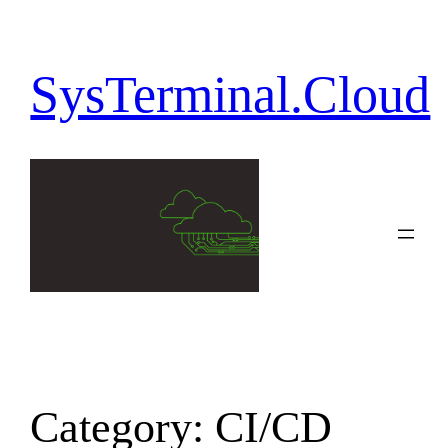
Skip
to
content
SysTerminal.Cloud
Category:
CI/CD