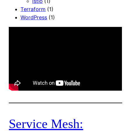
Istio
(1)
Terraform
(1)
WordPress
(1)
Service Mesh: