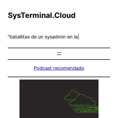
Skip
to
SysTerminal.Cloud
content
"batallitas de un sysadmin e
|
Podcast recomendado